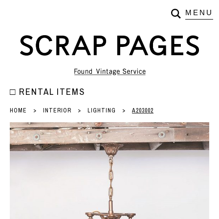
□
RENTAL ITEMS
HOME
>
INTERIOR
>
LIGHTING
>
A203002